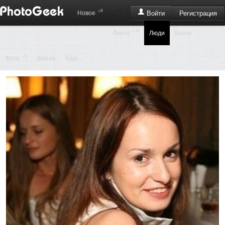
+9
Регистрация
Новое
Войти
+44
Лента
Люди
Блоги
+9
Фото
Школа
Еще ...