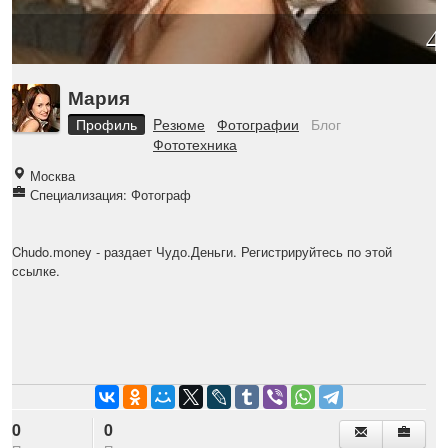
4
Мария
Профиль
Pезюме
Фотографии
Блог
Фототехника
Москва
Специализация: Фотограф
Chudo.money
- раздает Чудо.Деньги. Регистрируйтесь по этой
ссылке.
0
0