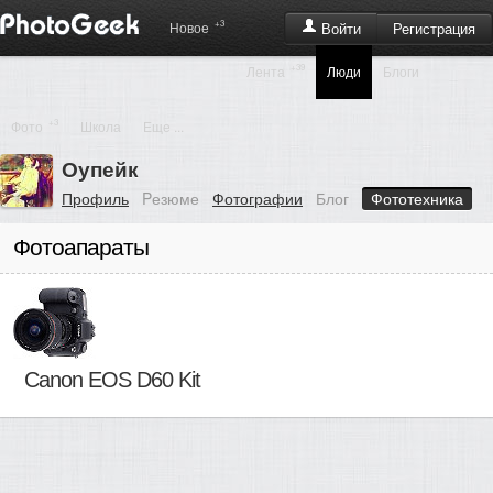
+3
Регистрация
Новое
Войти
+39
Лента
Люди
Блоги
+3
Фото
Школа
Еще ...
Оупейк
Профиль
Pезюме
Фотографии
Блог
Фототехника
Фотоапараты
Canon EOS D60 Kit