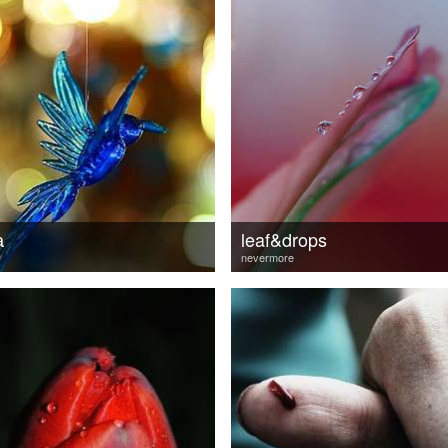
а
leaf&drops
nevermore