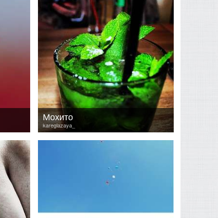
Мохито
kareglazaya_