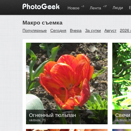
+3
+37
Люди
Новое
Лента
Макро съемка
Популярные
Сегодня
Вчера
За сутки
Август
2026 
Огненный тюльпан
Свечи
nikitinda_73
nikitinda_7