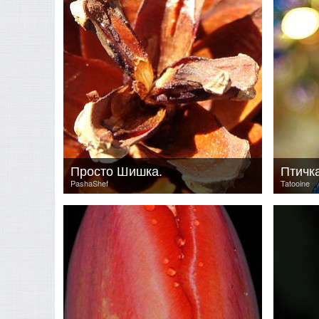
Просто Шишка.
Птичк
PashaShef
Tatooine