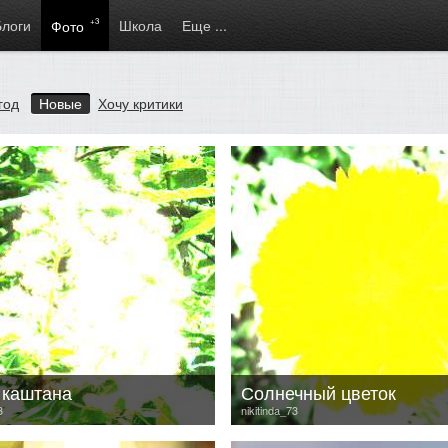
Блоги
+3
Школа
Еще ...
Фото
год
Новые
Хочу критики
 каштана
Солнечный цветок
3
nikitinda_73