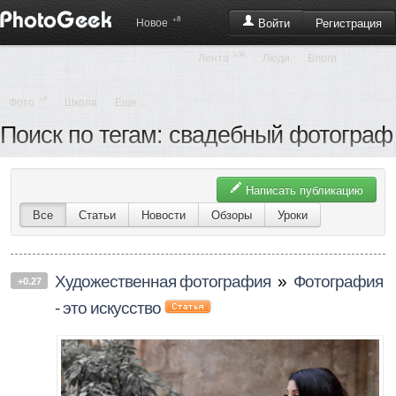
+8
Регистрация
Новое
Войти
+36
Лента
Люди
Блоги
+8
Фото
Школа
Еще ...
Поиск по тегам: свадебный фотограф
Написать публикацию
Все
Статьи
Новости
Обзоры
Уроки
Художественная фотография
»
Фотография
+0.27
- это искусство