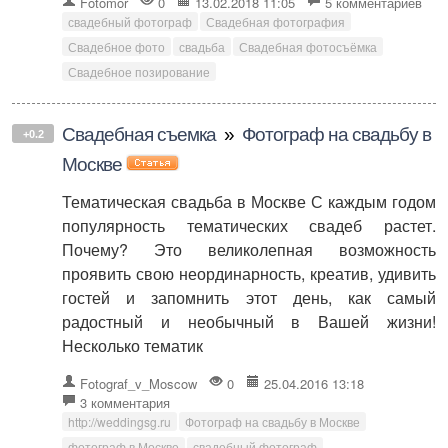
Fotomor
0
13.02.2018 11:05
5 комментариев
свадебный фотограф
Свадебная фотография
Свадебное фото
свадьба
Свадебная фотосъёмка
Свадебное позирование
Свадебная съемка
»
Фотограф на свадьбу в
+0.2
Москве
Тематическая свадьба в Москве С каждым годом
популярность тематических свадеб растет.
Почему? Это великолепная возможность
проявить свою неординарность, креатив, удивить
гостей и запомнить этот день, как самый
радостный и необычный в Вашей жизни!
Несколько тематик
Fotograf_v_Moscow
0
25.04.2016 13:18
3 комментария
http://weddingsg.ru
Фотограф на свадьбу в Москве
фотограф в Москве
свадебный фотограф