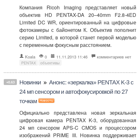
Компания Ricoh Imaging представляет новый
объектив HD PENTAX-DA 20–40mm F2.8-4ED
Limited DC WR, ориентированный на цифровые
фотокамеры с байонетом К. Объектив пополнит
серию Limited, в которой станет первой моделью
с переменным фокусным расстоянием.
Koala
0
11.11.2013 11:46
комментариев нет
PENTAX
объективы
Новинки
»
Анонс: «зеркалка» PENTAX K-3 с
+0.63
24 мп сенсором и автофокусировкой по 27
точкам
Официально представлена новая зеркальная
цифровая камера PENTAX K-3, оборудованная
24 мп сенсором APS-C CMOS и процессором
изображений PRIME III. Новинка поддерживает