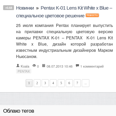
Новинки
»
Pentax K-01 Lens Kit White x Blue –
+0.68
специальное цветовое решение
25 июля компания Pentax планирует выпустить
на прилавки специальную цветовую версию
камеры PENTAX K-01 – PENTAX K-01 Lens Kit
White x Blue, дизайн которой разработан
известным индустриальным дизайнеров Марком
Ньюсаном.
Koala
0
08.07.2013 10:46
1 комментарий
PENTAX
1
2
3
4
5
6
7
...
Облако тегов