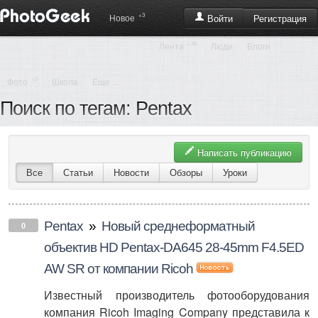
+3
Регистрация
Новое
Войти
+36
Лента
Люди
Блоги
+3
Фото
Школа
Еще ...
Поиск по тегам: Pentax
Написать публикацию
Все
Статьи
Новости
Обзоры
Уроки
Pentax
»
Новый среднеформатный
0
объектив HD Pentax-DA645 28-45mm F4.5ED
AW SR от компании Ricoh
Известный производитель фотооборудования
компания Ricoh Imaging Company представила к