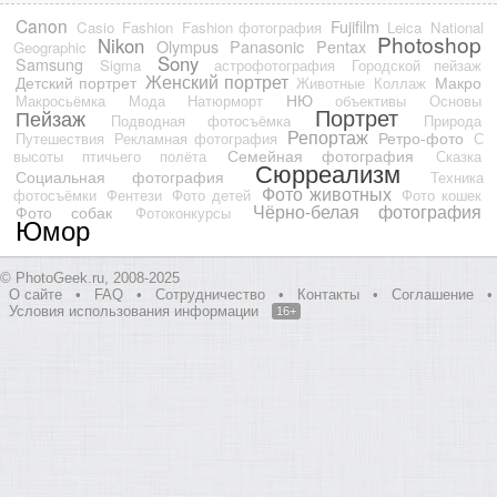
Canon
Fujifilm
Casio
Fashion
Fashion фотография
Leica
National
Photoshop
Nikon
Olympus
Panasonic
Pentax
Geographic
Sony
Samsung
Sigma
астрофотография
Городской пейзаж
Женский портрет
Детский портрет
Макро
Животные
Коллаж
НЮ
Макросьёмка
Мода
Натюрморт
объективы
Основы
Портрет
Пейзаж
Подводная фотосъёмка
Природа
Репортаж
Ретро-фото
Путешествия
Рекламная фотография
С
Семейная фотография
высоты птичьего полёта
Сказка
Сюрреализм
Социальная фотография
Техника
Фото животных
фотосъёмки
Фентези
Фото детей
Фото кошек
Чёрно-белая фотография
Фото собак
Фотоконкурсы
Юмор
© PhotoGeek.ru, 2008-2025
О сайте
•
FAQ
•
Сотрудничество
•
Контакты
•
Соглашение
•
Условия использования информации
16+