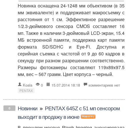
Новинка оснащена 24-1248 мм объективом (в 35
мм эквиваленте) и поддерживает макросъемку с
расстояния от 1 см. Эффективное разрешение
1/2.3-дюймового сенсора CMOS составляет 16
мп. Также в наличии 3-дюймовый LCD-экран, 15.4
МБ встроенной памяти, поддержка карт памяти
формата SD/SDHC и Eye-Fi. Доступна и
серийная съемка с частотой от 9 до 60 кадров в
секунду при разном разрешении соответственно.
Размеры фотокамеры составляют 119x89x97.5
мм, вес – 567 грамм. Цвет корпуса – черный.
Koala
0
15.07.2014 18:18
комментариев нет
PENTAX
Новинки
»
PENTAX 645Z с 51 мп сенсором
0
выходит в продажу в июне
В прошлом месяце Ricoh Imaging анонсировала