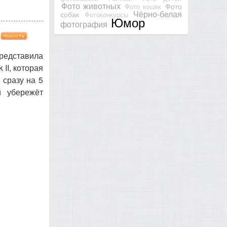
Фото животных
Фото
Фото кошек
Чёрно-белая
собак
Фотоконкурсы
Юмор
фотография
редставила
II, которая
 сразу на 5
й убережёт