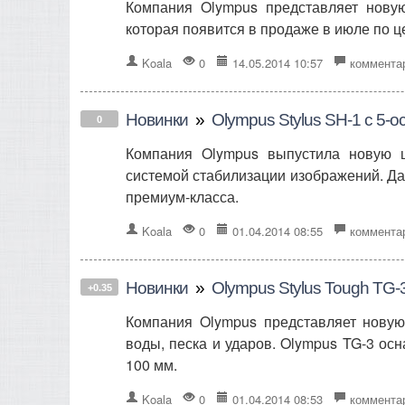
Компания Olympus представляет нов
которая появится в продаже в июле по ц
Koala
0
14.05.2014 10:57
коммента
Новинки
»
Olympus Stylus SH-1 с 5-
0
Компания Olympus выпустила новую 
системой стабилизации изображений. Да
премиум-класса.
Koala
0
01.04.2014 08:55
коммента
Новинки
»
Olympus Stylus Tough TG-
+0.35
Компания Olympus представляет новую
воды, песка и ударов. Olympus TG-3 ос
100 мм.
Koala
0
01.04.2014 08:53
коммента