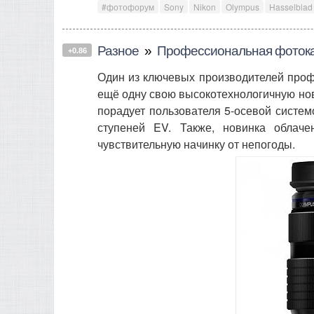
#фотофорум
Sony
Nikon
Olympus
Hasselblad
Разное
»
Профессиональная фотокам
+0.86
Один из ключевых производителей проф
ещё одну свою высокотехнологичную нов
порадует пользователя 5-осевой систем
ступеней EV. Также, новинка облач
чувствительную начинку от непогоды.