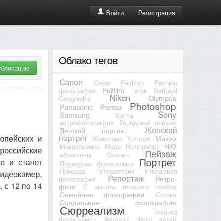
Регистрация
Войти
Облако тегов
убликацию
Canon
Casio
Fashion
Fashion
Fujifilm
фотография
Leica
National
Nikon
Olympus
Geographic
Photoshop
Panasonic
Pentax
Sony
Samsung
Sigma
астрофотография
Городской пейзаж
Женский
Детский портрет
портрет
опейских и
Макро
Животные
Коллаж
НЮ
Макросьёмка
Мода
Натюрморт
российские
Пейзаж
объективы
Основы
Портрет
е и станет
Подводная фотосъёмка
Природа
Путешествия
Рекламная
идеокамер,
Репортаж
Ретро-
фотография
 с 12 по 14
фото
С высоты птичьего полёта
Семейная фотография
Сказка
Социальная фотография
Сюрреализм
Техника
фотосъёмки
Фентези
Фото детей