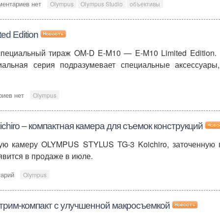
ментариев нет
Olympus
Olympus Studio
объективы
ed Edition
пециальный тираж OM-D E-M10 — E-M10 Limited Edition. 
иальная серия подразумевает специальные аксессуары,
риев нет
Olympus
hiro – компактная камера для съемок конструкций
ую камеру OLYMPUS STYLUS TG-3 Koichiro, заточенную 
оявится в продаже в июле.
тарий
Olympus
трим-компакт с улучшенной макросъемкой