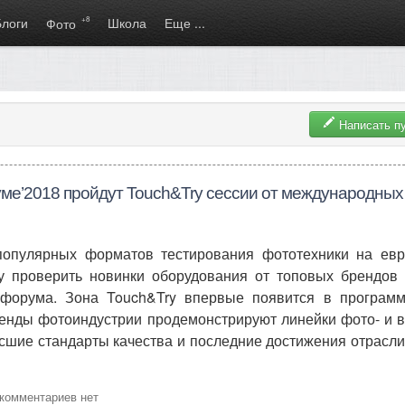
Блоги
+8
Школа
Еще ...
Фото
Написать п
ме’2018 пройдут Touch&Try сессии от международных
популярных форматов тестирования фототехники на евр
у проверить новинки оборудования от топовых брендов 
офорума. Зона Touch&Try впервые появится в программ
енды фотоиндустрии продемонстрируют линейки фото- и в
шие стандарты качества и последние достижения отрасли,
комментариев нет