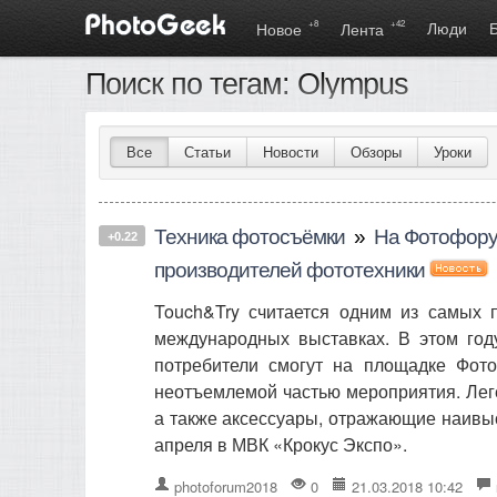
+8
+42
Люди
Новое
Лента
Поиск по тегам: Olympus
Все
Статьи
Новости
Обзоры
Уроки
Техника фотосъёмки
»
На Фотофору
+0.22
производителей фототехники
Touch&Try считается одним из самых 
международных выставках. В этом год
потребители смогут на площадке Фот
неотъемлемой частью мероприятия. Лег
а также аксессуары, отражающие наивыс
апреля в МВК «Крокус Экспо».
photoforum2018
0
21.03.2018 10:42