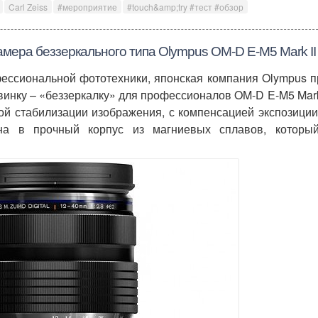
Carl Zeiss
#мероприятие
#touch&amp;try #тест #обзор
ера беззеркального типа Olympus OM-D E-M5 Mark II
ессиональной фототехники, японская компания Olympus п
инку – «беззеркалку» для профессионалов OM-D E-M5 Mark 
ой стабилизации изображения, с компенсацией экспозиции
ена в прочный корпус из магниевых сплавов, которы