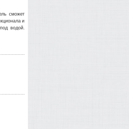
ель сможет
нкционала и
под водой.