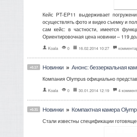
Кейс PT-EP11 выдерживает погружени
осуществлять фото и видео съемку и по
сам кейс: в частности, имеется функ
Ориентировочная цена новинки – 119 до
Koala
0
16.02.2014 10:27
коммента
Новинки
»
Анонс: беззеркальная ка
+0.17
Компания Olympus официально представ
Koala
0
30.01.2014 12:19
4 коммен
Новинки
»
Компактная камера Olym
+0.31
Стали известны спецификации готовящей