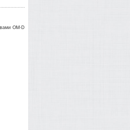
ивами OM-D