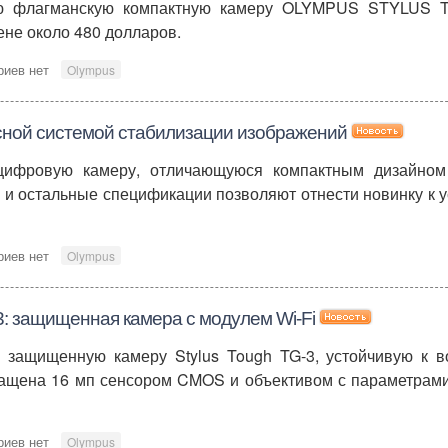
ую флагманскую компактную камеру OLYMPUS STYLUS T
ене около 480 долларов.
риев нет
Olympus
осной системой стабилизации изображений
цифровую камеру, отличающуюся компактным дизайном
 и остальные спецификации позволяют отнести новинку к 
риев нет
Olympus
3: защищенная камера с модулем Wi-Fi
 защищенную камеру Stylus Tough TG-3, устойчивую к в
нащена 16 мп сенсором CMOS и объективом с параметрами f
риев нет
Olympus