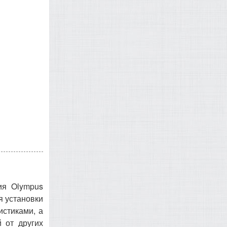
ия Olympus
я установки
истиками, а
 от других