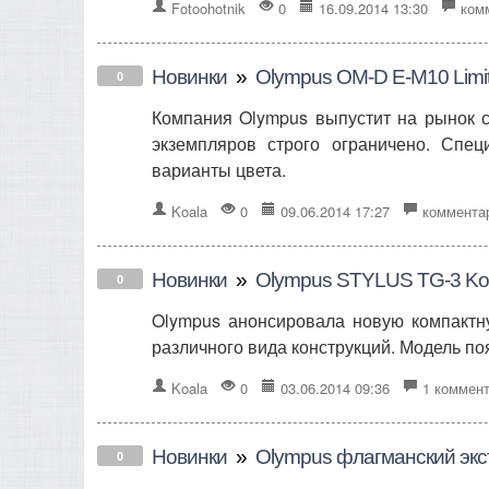
Fotoohotnik
0
16.09.2014 13:30
ком
Новинки
»
Olympus OM-D E-M10 Limit
0
Компания Olympus выпустит на рынок с
экземпляров строго ограничено. Спец
варианты цвета.
Koala
0
09.06.2014 17:27
коммента
Новинки
»
Olympus STYLUS TG-3 Koic
0
Olympus анонсировала новую компактн
различного вида конструкций. Модель п
Koala
0
03.06.2014 09:36
1 коммен
Новинки
»
Olympus флагманский экс
0