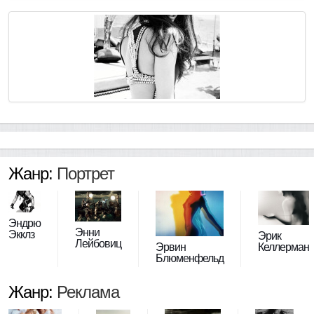
Жанр:
Портрет
Эндрю
Энни
Экклз
Эрик
Лейбовиц
Эрвин
Келлерман
Блюменфельд
Жанр:
Реклама