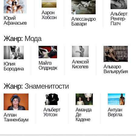
Аарон
Альберт
Хобсон
Юрий
Ренгер-
Алессандро
Афанасьев
Патч
Бавари
Жанр:
Мода
Алексей
Mайлз
Юлия
Киселев
Альваро
Олдридж
Бородина
Вильярубия
Жанр:
Знаменитости
Альберт
Аманда
Антуан
Уотсон
Де
Вергла
Аллан
Кадене
Танненбаум