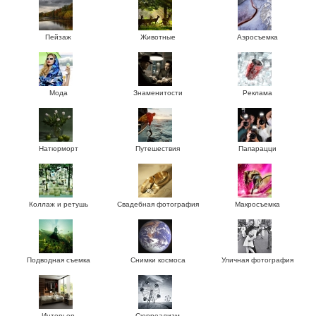
Пейзаж
Животные
Аэросъемка
Мода
Знаменитости
Реклама
Натюрморт
Путешествия
Папарацци
Коллаж и ретушь
Свадебная фотография
Макросъемка
Подводная съемка
Снимки космоса
Уличная фотография
Интерьер
Сюрреализм