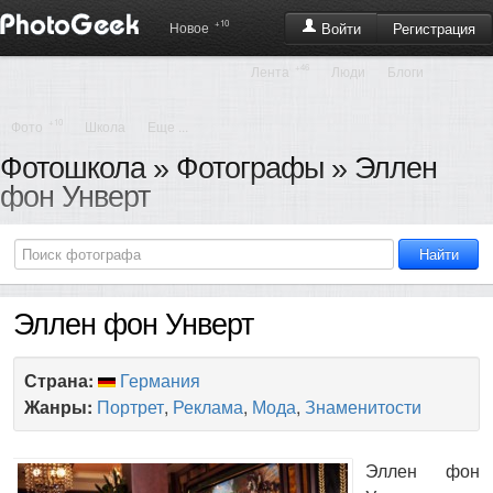
+10
Регистрация
Новое
Войти
+46
Лента
Люди
Блоги
+10
Фото
Школа
Еще ...
Фотошкола
»
Фотографы
» Эллен
фон Унверт
Эллен фон Унверт
Страна:
Германия
Жанры:
Портрет
,
Реклама
,
Мода
,
Знаменитости
Эллен фон