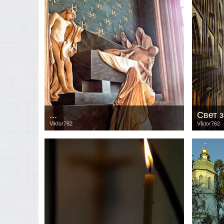
...
Свет 
Viktor762
Viktor762