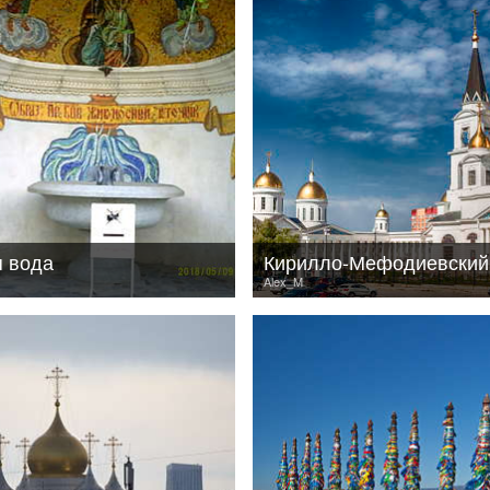
 вода
Alex_M