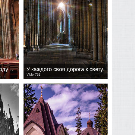
Остановись. Присядь. Подумай.
У каждого своя дорога к свету.
Viktor762