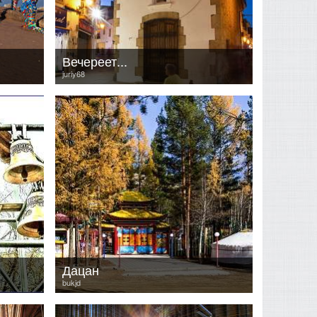
Вечереет...
juriy68
Дацан
bukjd