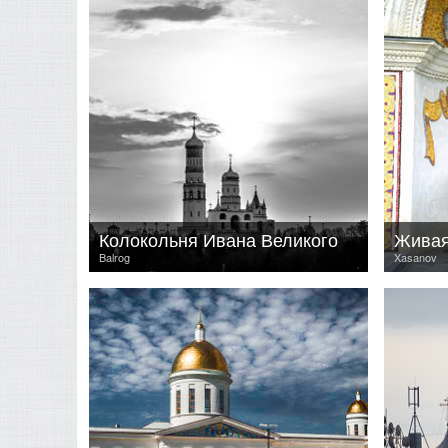
Колокольня Ивана Великого
Живая
Balrog
Xasanov