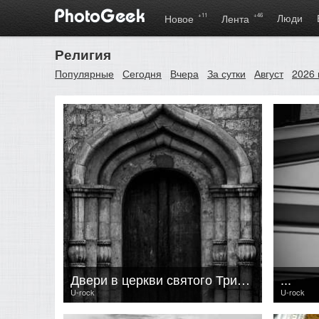
+11
+46
Люди
Новое
Лента
Религия
Популярные
Сегодня
Вчера
За сутки
Август
2026 
Двери в церкви святого Трифона
...
U-rock
U-rock