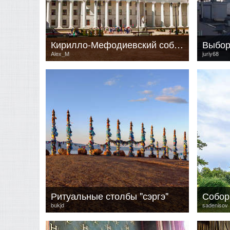
Кирилло-Мефодиевский собор
Выбо
Alex_M
juriy68
Ритуальные столбы "сэргэ"
bukjd
sadenisov