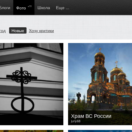
Блоги
+11
Школа
Еще ...
Фото
год
Новые
Хочу критики
Храм ВС России
juriy68