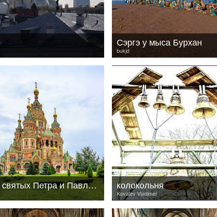
р
Сэргэ у мыса Бурхан
bukjd
Собор святых Петра и Павла...
колокольня
Kovalev Vladimer